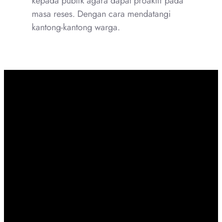
kepada publik agara dapat proaktif pada
masa reses. Dengan cara mendatangi
kantong-kantong warga.