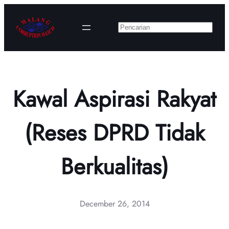
Skip
to
Search
content
Kawal Aspirasi Rakyat
(Reses DPRD Tidak
Berkualitas)
December 26, 2014