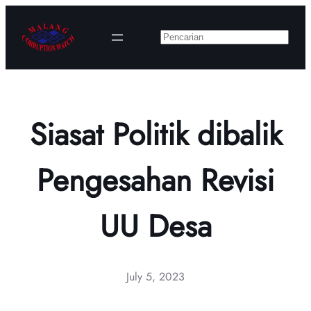
Skip
to
Search
content
Siasat Politik dibalik
Pengesahan Revisi
UU Desa
July 5, 2023